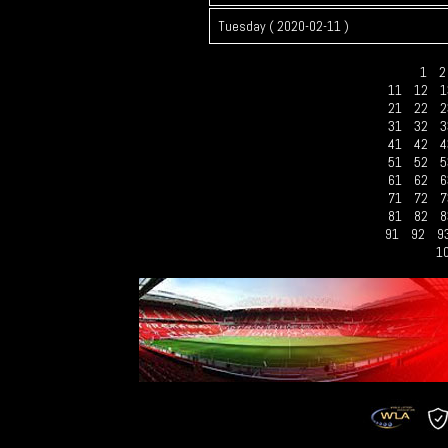
Tuesday ( 2020-02-11 )
1
11
12
1
21
22
2
31
32
3
41
42
4
51
52
5
61
62
6
71
72
7
81
82
8
91
92
9
1